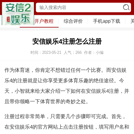
首页
注册开户教程
综合评价
手机app下载
安信娱乐4注册怎么注册
时间：2023-05-21
人气：
266
作者：小编
作为体育迷，你肯定不想错过任何一个比赛。而安信娱
乐4的注册就是让你享受更多体育乐趣的绝佳途径。今
天，小智就来给大家介绍一下如何在安信娱乐4注册，并
且带你领略一下体育世界的奇妙之处。
注册过程非常简单，只需要几个步骤即可完成。首先，
在安信娱乐4的官方网站上点击注册按钮，填写用户名和